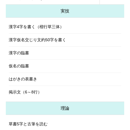
実技
漢字4字を書く（楷行草三体）
漢字仮名交じり文約50字を書く
漢字の臨書
仮名の臨書
はがきの表書き
掲示文（6～8行）
理論
草書5字と古筆を読む