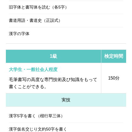
旧字体と書写体を読む（各5字）
書道用語・書道史（正誤式）
漢字の字体
1級
検定時間
大学生・一般社会人程度
150分
毛筆書写の高度な専門技術及び知識をもって
書くことができる。
実技
漢字5字を書く（楷行草三体）
漢字仮名交じり文約50字を書く