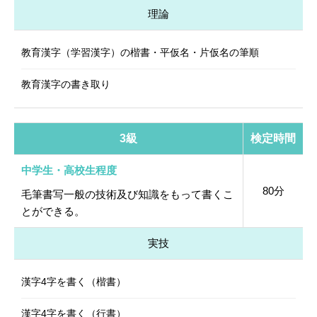
理論
教育漢字（学習漢字）の楷書・平仮名・片仮名の筆順
教育漢字の書き取り
3級
検定時間
中学生・高校生程度
80分
毛筆書写一般の技術及び知識をもって書くこ
とができる。
実技
漢字4字を書く（楷書）
漢字4字を書く（行書）