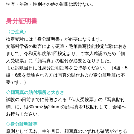
学歴・年齢・性別その他の制限は設けない。
身分証明書
〈ご注意〉
検定受験には「身分証明書」が必要になります。
文部科学省の助言により硬筆・毛筆書写技能検定試験におき
まして、令和元年度第1回検定より、ご本人確認のため「個
人受験票」に「顔写真」の貼付が必要となりました。
また試験当日には身分証明証等をご持参ください。（4級・5
級・6級を受験される方は写真の貼付および身分証明証は不
要です。）
◇顔写真の貼付場所と大きさ
試験の5日前までに発送される「個人受験票」の「写真貼付
欄」に、縦30mm×横24mmの顔写真を1枚貼付して、会場へ
お持ちください。
◇身分証明証等
原則として氏名、生年月日、顔写真のいずれも確認ができる