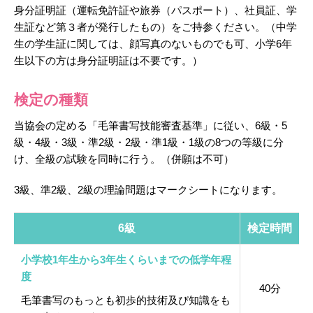
身分証明証（運転免許証や旅券（パスポート）、社員証、学
生証など第３者が発行したもの）をご持参ください。（中学
生の学生証に関しては、顔写真のないものでも可、小学6年
生以下の方は身分証明証は不要です。）
検定の種類
当協会の定める「毛筆書写技能審査基準」に従い、6級・5
級・4級・3級・準2級・2級・準1級・1級の8つの等級に分
け、全級の試験を同時に行う。（併願は不可）
3級、準2級、2級の理論問題はマークシートになります。
6級
検定時間
小学校1年生から3年生くらいまでの低学年程
度
40分
毛筆書写のもっとも初歩的技術及び知識をも